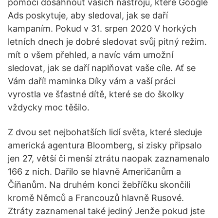
pomoci dosáhnout vašich nástrojů, které Google
Ads poskytuje, aby sledoval, jak se daří
kampaním. Pokud v 31. srpen 2020 V horkých
letních dnech je dobré sledovat svůj pitný režim.
mít o všem přehled, a navíc vám umožní
sledovat, jak se daří naplňovat vaše cíle. Ať se
Vám daří! maminka Díky vám a vaší práci
vyrostla ve šťastné dítě, které se do školky
vždycky moc těšilo.
Z dvou set nejbohatších lidí světa, které sleduje
americká agentura Bloomberg, si zisky připsalo
jen 27, větší či menší ztrátu naopak zaznamenalo
166 z nich. Dařilo se hlavně Američanům a
Číňanům. Na druhém konci žebříčku skončili
kromě Němců a Francouzů hlavně Rusové.
Ztráty zaznamenal také jediný Jenže pokud jste