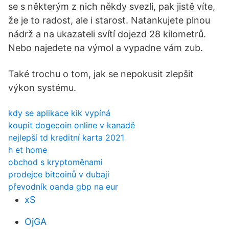
se s některým z nich někdy svezli, pak jistě víte,
že je to radost, ale i starost. Natankujete plnou
nádrž a na ukazateli svítí dojezd 28 kilometrů.
Nebo najedete na výmol a vypadne vám zub.
Také trochu o tom, jak se nepokusit zlepšit
výkon systému.
kdy se aplikace kik vypíná
koupit dogecoin online v kanadě
nejlepší td kreditní karta 2021
h et home
obchod s kryptoměnami
prodejce bitcoinů v dubaji
převodník oanda gbp na eur
xS
OjGA