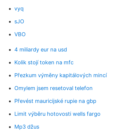
vyq
sJO
VBO
4 miliardy eur na usd
Kolik stojí token na mfc
Přezkum výměny kapitálových mincí
Omylem jsem resetoval telefon
Převést mauricijské rupie na gbp
Limit výběru hotovosti wells fargo
Mp3 džus