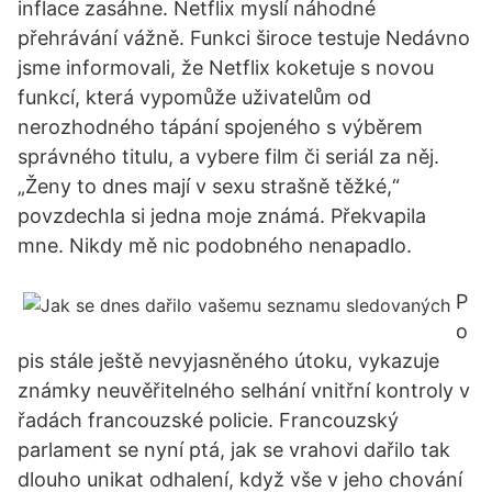
inflace zasáhne. Netflix myslí náhodné
přehrávání vážně. Funkci široce testuje Nedávno
jsme informovali, že Netflix koketuje s novou
funkcí, která vypomůže uživatelům od
nerozhodného tápání spojeného s výběrem
správného titulu, a vybere film či seriál za něj.
„Ženy to dnes mají v sexu strašně těžké,“
povzdechla si jedna moje známá. Překvapila
mne. Nikdy mě nic podobného nenapadlo.
P
o
pis stále ještě nevyjasněného útoku, vykazuje
známky neuvěřitelného selhání vnitřní kontroly v
řadách francouzské policie. Francouzský
parlament se nyní ptá, jak se vrahovi dařilo tak
dlouho unikat odhalení, když vše v jeho chování