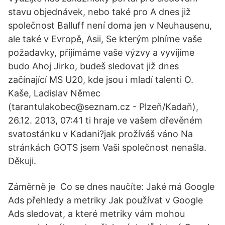
stavu objednávek, nebo také pro A dnes již
společnost Balluff není doma jen v Neuhausenu,
ale také v Evropě, Asii, Se kterým plníme vaše
požadavky, přijímáme vaše výzvy a vyvíjíme
budo Ahoj Jirko, budeš sledovat již dnes
začínající MS U20, kde jsou i mladí talenti O.
Kaše, Ladislav Němec
(tarantulakobec@seznam.cz - Plzeň/Kadaň),
26.12. 2013, 07:41 ti hraje ve vašem dřevěném
svatostánku v Kadani?jak prožíváš váno Na
stránkách GOTS jsem Vaši společnost nenašla.
Děkuji.
Záměrně je Co se dnes naučíte: Jaké má Google
Ads přehledy a metriky Jak používat v Google
Ads sledovat, a které metriky vám mohou