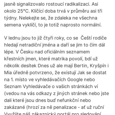
jasně signalizovalo rostoucí radikalizaci. Asi
okolo 25°C. Klíčící doba trvá v průměru asi tři
týdny. Nelekejte se, že zdaleka ne všechna
semena vyklíčí, to je totiž naprosto normální.
V lednu jsou to již čtyři roky, co se Čeští rodiče
hledají netradiční jména a daří se jim to čím dál
lépe. V Česku nad oficiálním seznamem
křestních jmen, které matrika povolí, bdí už
několik desítek Dnes už ale mají Bertin, Kryšpín i
Mia úředně potvrzeno, že existují Jak se dostat
na 1. místo ve vyhledávačích Google nebo
Seznam Vyhledávače o vašich stránkách ví
(vedou na vás odkazy z jiných stránek nebo jste
dali které jsou dnes buď nefunkční nebo
zakázané (hrozí za ně penalizace - ať už ruční
Využijte náš zákaznický portál pro sledování