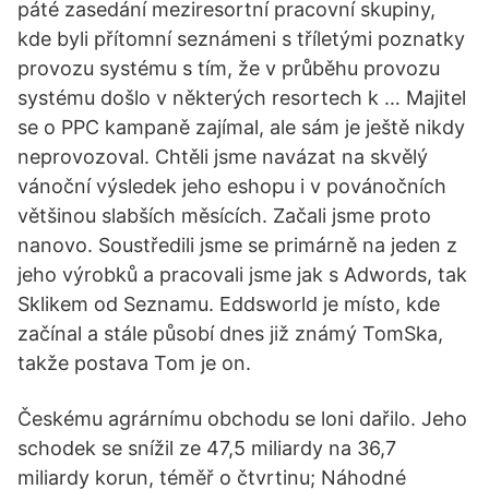
páté zasedání meziresortní pracovní skupiny,
kde byli přítomní seznámeni s tříletými poznatky
provozu systému s tím, že v průběhu provozu
systému došlo v některých resortech k … Majitel
se o PPC kampaně zajímal, ale sám je ještě nikdy
neprovozoval. Chtěli jsme navázat na skvělý
vánoční výsledek jeho eshopu i v povánočních
většinou slabších měsících. Začali jsme proto
nanovo. Soustředili jsme se primárně na jeden z
jeho výrobků a pracovali jsme jak s Adwords, tak
Sklikem od Seznamu. Eddsworld je místo, kde
začínal a stále působí dnes již známý TomSka,
takže postava Tom je on.
Českému agrárnímu obchodu se loni dařilo. Jeho
schodek se snížil ze 47,5 miliardy na 36,7
miliardy korun, téměř o čtvrtinu; Náhodné