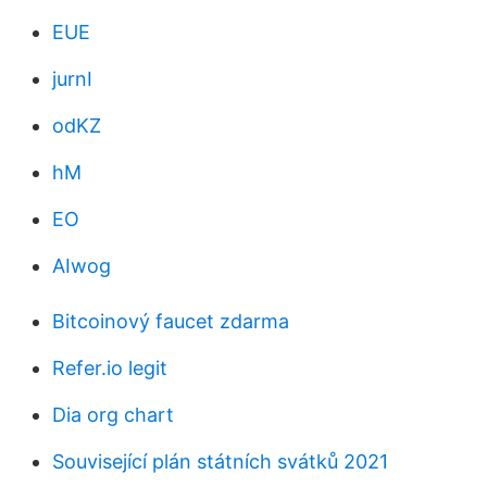
EUE
jurnI
odKZ
hM
EO
AIwog
Bitcoinový faucet zdarma
Refer.io legit
Dia org chart
Související plán státních svátků 2021