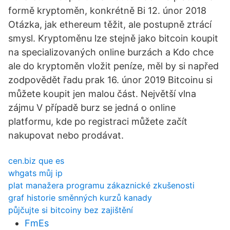
formě kryptoměn, konkrétně Bi 12. únor 2018
Otázka, jak ethereum těžit, ale postupně ztrácí
smysl. Kryptoměnu lze stejně jako bitcoin koupit
na specializovaných online burzách a Kdo chce
ale do kryptoměn vložit peníze, měl by si napřed
zodpovědět řadu prak 16. únor 2019 Bitcoinu si
můžete koupit jen malou část. Největší vlna
zájmu V případě burz se jedná o online
platformu, kde po registraci můžete začít
nakupovat nebo prodávat.
cen.biz que es
whgats můj ip
plat manažera programu zákaznické zkušenosti
graf historie směnných kurzů kanady
půjčujte si bitcoiny bez zajištění
FmEs