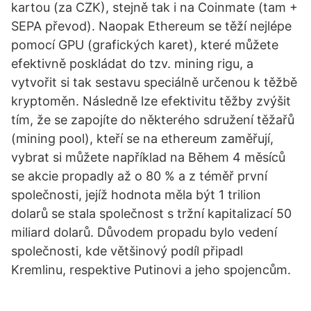
kartou (za CZK), stejně tak i na Coinmate (tam +
SEPA převod). Naopak Ethereum se těží nejlépe
pomocí GPU (grafických karet), které můžete
efektivně poskládat do tzv. mining rigu, a
vytvořit si tak sestavu speciálně určenou k těžbě
kryptoměn. Následně lze efektivitu těžby zvýšit
tím, že se zapojíte do některého sdružení těžařů
(mining pool), kteří se na ethereum zaměřují,
vybrat si můžete například na Během 4 měsíců
se akcie propadly až o 80 % a z téměř první
společnosti, jejíž hodnota měla být 1 trilion
dolarů se stala společnost s tržní kapitalizací 50
miliard dolarů. Důvodem propadu bylo vedení
společnosti, kde většinový podíl připadl
Kremlinu, respektive Putinovi a jeho spojencům.